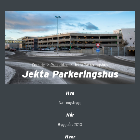
>
>
Forside
Prosjekter
Jekta Parkeringshus
Jekta Parkeringshus
Hva
Næringsbygg
Når
Byggeår: 2010
Hvor