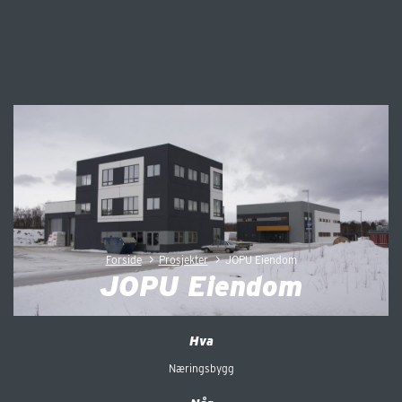
>
>
Forside
Prosjekter
JOPU Eiendom
JOPU Eiendom
Hva
Næringsbygg