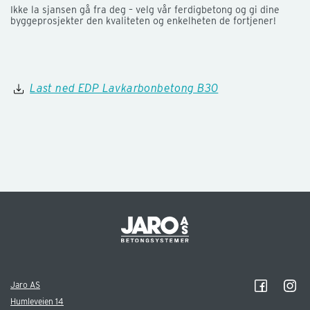
Ikke la sjansen gå fra deg – velg vår ferdigbetong og gi dine
byggeprosjekter den kvaliteten og enkelheten de fortjener!
Last ned EDP Lavkarbonbetong B30
Jaro AS
Humleveien 14